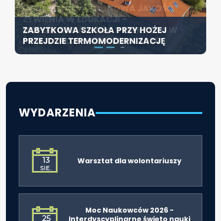
KONFERENCJA PT. „NOWA JAKOŚĆ
SZCZECIN ROZWIJA EDUKACJĘ
ŻYWIENIA W EDUKACJI –
WŁĄCZAJĄCĄ - NOWE
ZABYTKOWA SZKOŁA PRZY HOŻEJ
ODPOWIEDZIALNOŚĆ DYREKTORA W
SPECJALISTYCZNE CENTRUM
PRZEJDZIE TERMOMODERNIZACJĘ
ŚWIETLE ROZPORZĄDZENIA 2026”
ROZPOCZYNA DZIAŁALNOŚĆ
WYDARZENIA
13
Warsztat dla wolontariuszy
SIE.
Moc Naukowców 2026 -
25
Interdyscyplinarne święto nauki