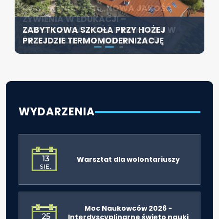
KONFERENCJA PT. „NOWA JAKOŚĆ
SZCZECIN ROZWIJA EDUKACJĘ
ŻYWIENIA W EDUKACJI –
WŁĄCZAJĄCĄ - NOWE
ZABYTKOWA SZKOŁA PRZY HOŻEJ
ODPOWIEDZIALNOŚĆ DYREKTORA W
SPECJALISTYCZNE CENTRUM
PRZEJDZIE TERMOMODERNIZACJĘ
ŚWIETLE ROZPORZĄDZENIA 2026”
ROZPOCZYNA DZIAŁALNOŚĆ
WYDARZENIA
13
Warsztat dla wolontariuszy
SIE.
Moc Naukowców 2026 -
25
Interdyscyplinarne święto nauki