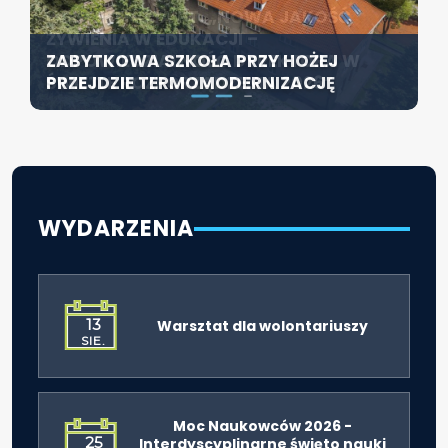
KONFERENCJA PT. „NOWA JAKOŚĆ
SZCZECIN ROZWIJA EDUKACJĘ
ŻYWIENIA W EDUKACJI –
WŁĄCZAJĄCĄ - NOWE
ZABYTKOWA SZKOŁA PRZY HOŻEJ
ODPOWIEDZIALNOŚĆ DYREKTORA W
SPECJALISTYCZNE CENTRUM
PRZEJDZIE TERMOMODERNIZACJĘ
ŚWIETLE ROZPORZĄDZENIA 2026”
ROZPOCZYNA DZIAŁALNOŚĆ
WYDARZENIA
13
Warsztat dla wolontariuszy
SIE.
Moc Naukowców 2026 -
25
Interdyscyplinarne święto nauki