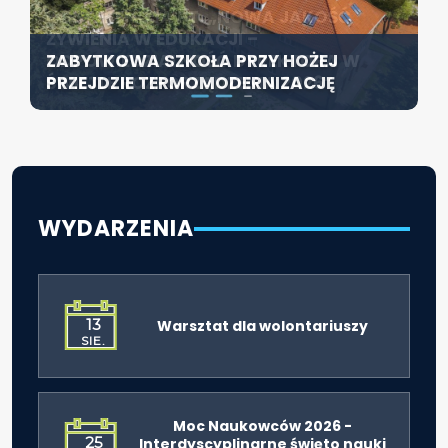
KONFERENCJA PT. „NOWA JAKOŚĆ
SZCZECIN ROZWIJA EDUKACJĘ
ŻYWIENIA W EDUKACJI –
WŁĄCZAJĄCĄ - NOWE
ZABYTKOWA SZKOŁA PRZY HOŻEJ
ODPOWIEDZIALNOŚĆ DYREKTORA W
SPECJALISTYCZNE CENTRUM
PRZEJDZIE TERMOMODERNIZACJĘ
ŚWIETLE ROZPORZĄDZENIA 2026”
ROZPOCZYNA DZIAŁALNOŚĆ
WYDARZENIA
13
Warsztat dla wolontariuszy
SIE.
Moc Naukowców 2026 -
25
Interdyscyplinarne święto nauki