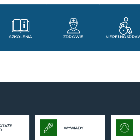
SZKOLENIA
ZDROWIE
NIEPEŁNOSPRA
RTAŻE
WYWIADY
O