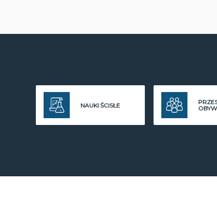
PRZE
NAUKI ŚCISŁE
OBYW