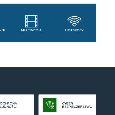
WNI
MULTIMEDIA
HOTSPOTY
OCHRONA
CYBER
LUDNOŚCI
BEZPIECZEŃSTWO