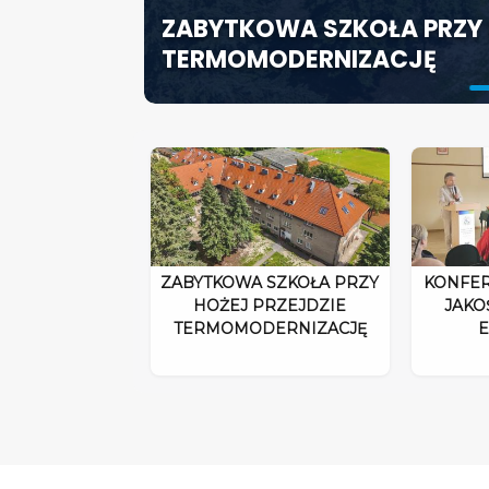
ZABYTKOWA SZKOŁA PRZY 
ODPOWIEDZIALNOŚĆ DYRE
SZCZECIN ROZWIJA EDUK
TERMOMODERNIZACJĘ
ROZPORZĄDZENIA 2026”
SPECJALISTYCZNE CENTR
ZABYTKOWA SZKOŁA PRZY
KONFER
HOŻEJ PRZEJDZIE
JAKO
TERMOMODERNIZACJĘ
E