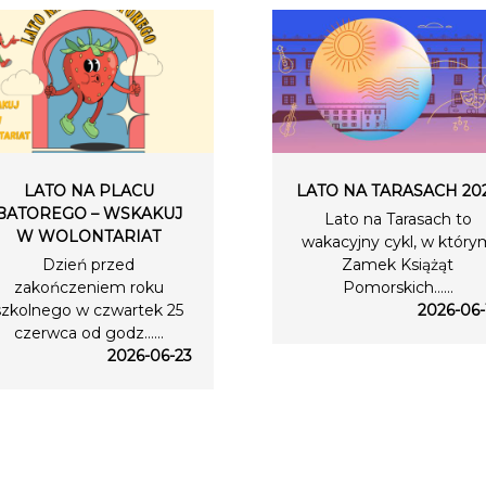
LATO NA PLACU
LATO NA TARASACH 20
BATOREGO – WSKAKUJ
Lato na Tarasach to
W WOLONTARIAT
wakacyjny cykl, w który
Dzień przed
Zamek Książąt
zakończeniem roku
Pomorskich…...
szkolnego w czwartek 25
2026-06-
czerwca od godz…...
2026-06-23