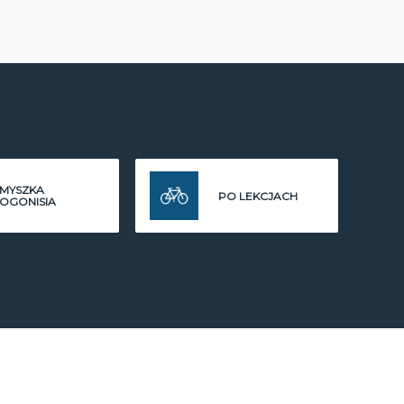
MYSZKA
PO LEKCJACH
OGONISIA