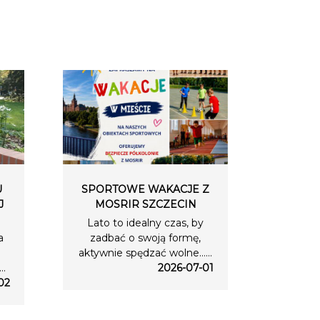
U
SPORTOWE WAKACJE Z
J
MOSRIR SZCZECIN
Lato to idealny czas, by
a
zadbać o swoją formę,
aktywnie spędzać wolne…...
..
2026-07-01
02