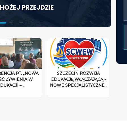
HOŻEJ PRZEJDZIE
KTORA W ŚWIETLE
ACJĘ WŁĄCZAJĄCĄ - NOWE
UM ROZPOCZYNA DZIAŁALNOŚĆ
ENCJA PT. „NOWA
SZCZECIN ROZWIJA
ŚĆ ŻYWIENIA W
EDUKACJĘ WŁĄCZAJĄCĄ -
DUKACJI –…
NOWE SPECJALISTYCZNE…