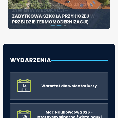
KONFERENCJA PT. „NOWA JAKOŚĆ
SZCZECIN ROZWIJA EDUKACJĘ
ŻYWIENIA W EDUKACJI –
WŁĄCZAJĄCĄ - NOWE
ZABYTKOWA SZKOŁA PRZY HOŻEJ
ODPOWIEDZIALNOŚĆ DYREKTORA W
SPECJALISTYCZNE CENTRUM
PRZEJDZIE TERMOMODERNIZACJĘ
ŚWIETLE ROZPORZĄDZENIA 2026”
ROZPOCZYNA DZIAŁALNOŚĆ
WYDARZENIA
13
Warsztat dla wolontariuszy
SIE.
Moc Naukowców 2026 -
25
Interdyscyplinarne święto nauki