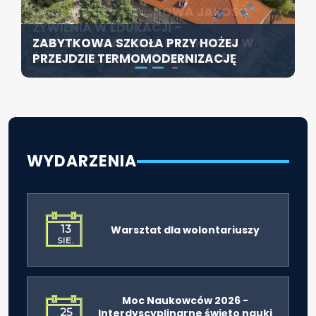
KONFERENCJA PT. „NOWA JAKOŚĆ
SZCZECIN ROZWIJA EDUKACJĘ
ŻYWIENIA W EDUKACJI –
WŁĄCZAJĄCĄ - NOWE
ZABYTKOWA SZKOŁA PRZY HOŻEJ
ODPOWIEDZIALNOŚĆ DYREKTORA W
SPECJALISTYCZNE CENTRUM
PRZEJDZIE TERMOMODERNIZACJĘ
ŚWIETLE ROZPORZĄDZENIA 2026”
ROZPOCZYNA DZIAŁALNOŚĆ
WYDARZENIA
13
Warsztat dla wolontariuszy
SIE.
Moc Naukowców 2026 -
25
Interdyscyplinarne święto nauki