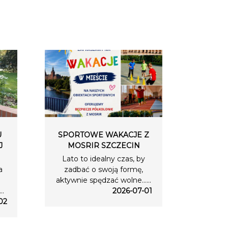
U
SPORTOWE WAKACJE Z
J
MOSRIR SZCZECIN
Lato to idealny czas, by
a
zadbać o swoją formę,
aktywnie spędzać wolne…...
..
2026-07-01
02