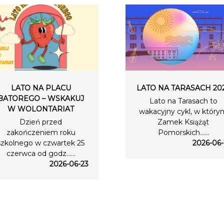
LATO NA PLACU
LATO NA TARASACH 20
BATOREGO – WSKAKUJ
Lato na Tarasach to
W WOLONTARIAT
wakacyjny cykl, w który
Dzień przed
Zamek Książąt
zakończeniem roku
Pomorskich…...
szkolnego w czwartek 25
2026-06-
czerwca od godz…...
2026-06-23