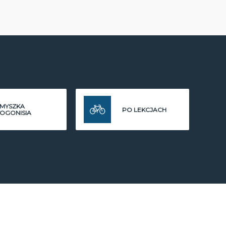
MYSZKA
PO LEKCJACH
OGONISIA