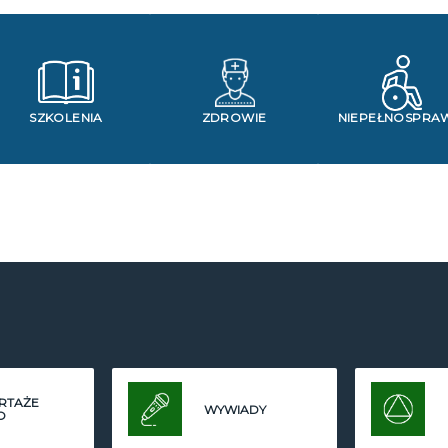
SZKOLENIA
ZDROWIE
NIEPEŁNOSPRA
RTAŻE
WYWIADY
O