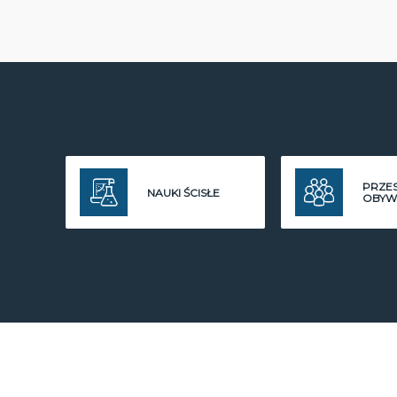
PRZE
NAUKI ŚCISŁE
OBYW