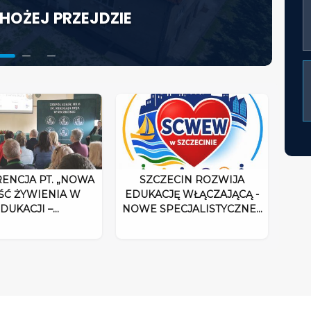
HOŻEJ PRZEJDZIE
KTORA W ŚWIETLE
ACJĘ WŁĄCZAJĄCĄ - NOWE
UM ROZPOCZYNA DZIAŁALNOŚĆ
ENCJA PT. „NOWA
SZCZECIN ROZWIJA
ŚĆ ŻYWIENIA W
EDUKACJĘ WŁĄCZAJĄCĄ -
DUKACJI –…
NOWE SPECJALISTYCZNE…