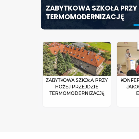
ZABYTKOWA SZKOŁA PRZY 
ODPOWIEDZIALNOŚĆ DYRE
SZCZECIN ROZWIJA EDUK
TERMOMODERNIZACJĘ
ROZPORZĄDZENIA 2026”
SPECJALISTYCZNE CENTR
ZABYTKOWA SZKOŁA PRZY
KONFER
HOŻEJ PRZEJDZIE
JAKO
TERMOMODERNIZACJĘ
E