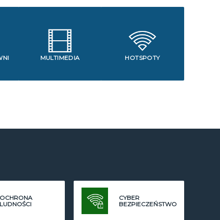
WNI
MULTIMEDIA
HOTSPOTY
OCHRONA
CYBER
LUDNOŚCI
BEZPIECZEŃSTWO