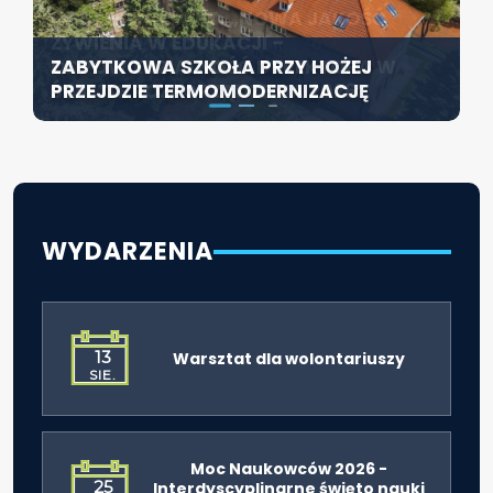
KONFERENCJA PT. „NOWA JAKOŚĆ
SZCZECIN ROZWIJA EDUKACJĘ
ŻYWIENIA W EDUKACJI –
WŁĄCZAJĄCĄ - NOWE
ZABYTKOWA SZKOŁA PRZY HOŻEJ
ODPOWIEDZIALNOŚĆ DYREKTORA W
SPECJALISTYCZNE CENTRUM
PRZEJDZIE TERMOMODERNIZACJĘ
ŚWIETLE ROZPORZĄDZENIA 2026”
ROZPOCZYNA DZIAŁALNOŚĆ
WYDARZENIA
13
Warsztat dla wolontariuszy
SIE.
Moc Naukowców 2026 -
25
Interdyscyplinarne święto nauki