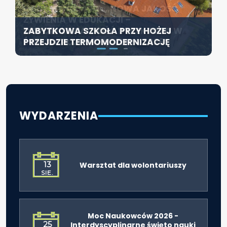
KONFERENCJA PT. „NOWA JAKOŚĆ
SZCZECIN ROZWIJA EDUKACJĘ
ŻYWIENIA W EDUKACJI –
WŁĄCZAJĄCĄ - NOWE
ZABYTKOWA SZKOŁA PRZY HOŻEJ
ODPOWIEDZIALNOŚĆ DYREKTORA W
SPECJALISTYCZNE CENTRUM
PRZEJDZIE TERMOMODERNIZACJĘ
ŚWIETLE ROZPORZĄDZENIA 2026”
ROZPOCZYNA DZIAŁALNOŚĆ
WYDARZENIA
13
Warsztat dla wolontariuszy
SIE.
Moc Naukowców 2026 -
25
Interdyscyplinarne święto nauki