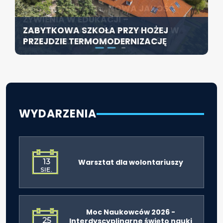
KONFERENCJA PT. „NOWA JAKOŚĆ
SZCZECIN ROZWIJA EDUKACJĘ
ŻYWIENIA W EDUKACJI –
WŁĄCZAJĄCĄ - NOWE
ZABYTKOWA SZKOŁA PRZY HOŻEJ
ODPOWIEDZIALNOŚĆ DYREKTORA W
SPECJALISTYCZNE CENTRUM
PRZEJDZIE TERMOMODERNIZACJĘ
ŚWIETLE ROZPORZĄDZENIA 2026”
ROZPOCZYNA DZIAŁALNOŚĆ
WYDARZENIA
13
Warsztat dla wolontariuszy
SIE.
Moc Naukowców 2026 -
25
Interdyscyplinarne święto nauki