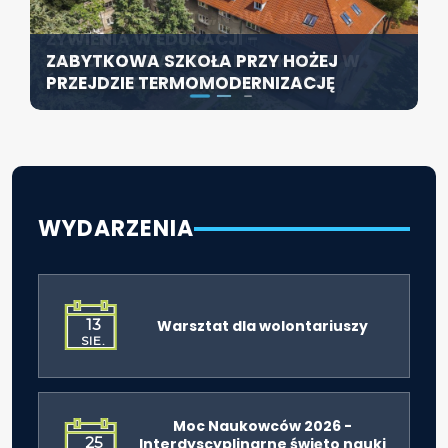
KONFERENCJA PT. „NOWA JAKOŚĆ
SZCZECIN ROZWIJA EDUKACJĘ
ŻYWIENIA W EDUKACJI –
WŁĄCZAJĄCĄ - NOWE
ZABYTKOWA SZKOŁA PRZY HOŻEJ
ODPOWIEDZIALNOŚĆ DYREKTORA W
SPECJALISTYCZNE CENTRUM
PRZEJDZIE TERMOMODERNIZACJĘ
ŚWIETLE ROZPORZĄDZENIA 2026”
ROZPOCZYNA DZIAŁALNOŚĆ
WYDARZENIA
13
Warsztat dla wolontariuszy
SIE.
Moc Naukowców 2026 -
25
Interdyscyplinarne święto nauki