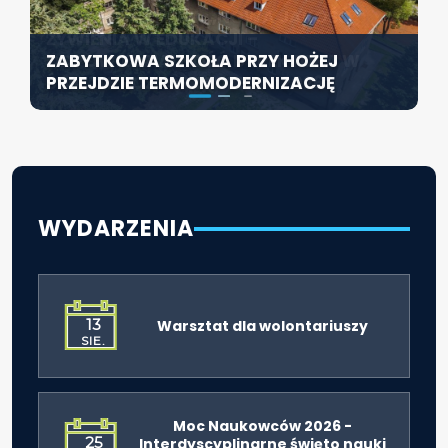
KONFERENCJA PT. „NOWA JAKOŚĆ
SZCZECIN ROZWIJA EDUKACJĘ
ŻYWIENIA W EDUKACJI –
WŁĄCZAJĄCĄ - NOWE
ZABYTKOWA SZKOŁA PRZY HOŻEJ
ODPOWIEDZIALNOŚĆ DYREKTORA W
SPECJALISTYCZNE CENTRUM
PRZEJDZIE TERMOMODERNIZACJĘ
ŚWIETLE ROZPORZĄDZENIA 2026”
ROZPOCZYNA DZIAŁALNOŚĆ
WYDARZENIA
13
Warsztat dla wolontariuszy
SIE.
Moc Naukowców 2026 -
25
Interdyscyplinarne święto nauki