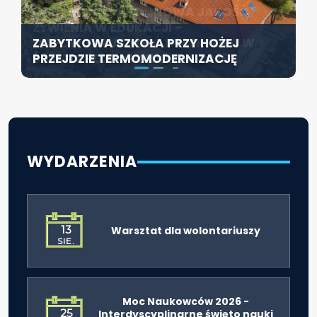
KONFERENCJA PT. „NOWA JAKOŚĆ
SZCZECIN ROZWIJA EDUKACJĘ
ŻYWIENIA W EDUKACJI –
WŁĄCZAJĄCĄ - NOWE
ZABYTKOWA SZKOŁA PRZY HOŻEJ
ODPOWIEDZIALNOŚĆ DYREKTORA W
SPECJALISTYCZNE CENTRUM
PRZEJDZIE TERMOMODERNIZACJĘ
ŚWIETLE ROZPORZĄDZENIA 2026”
ROZPOCZYNA DZIAŁALNOŚĆ
WYDARZENIA
13
Warsztat dla wolontariuszy
SIE.
Moc Naukowców 2026 -
25
Interdyscyplinarne święto nauki