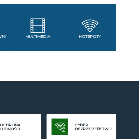
WNI
MULTIMEDIA
HOTSPOTY
OCHRONA
CYBER
LUDNOŚCI
BEZPIECZEŃSTWO