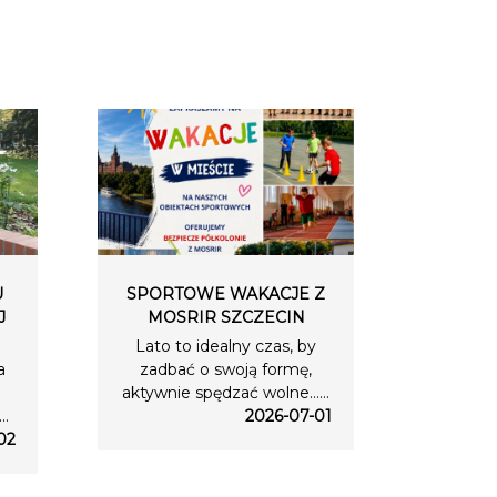
U
SPORTOWE WAKACJE Z
J
MOSRIR SZCZECIN
Lato to idealny czas, by
a
zadbać o swoją formę,
aktywnie spędzać wolne…...
..
2026-07-01
02