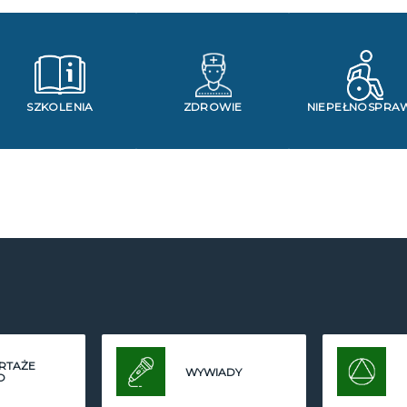
SZKOLENIA
ZDROWIE
NIEPEŁNOSPRA
RTAŻE
WYWIADY
O