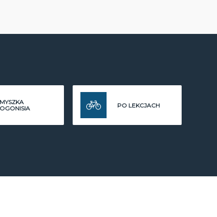
MYSZKA
PO LEKCJACH
OGONISIA