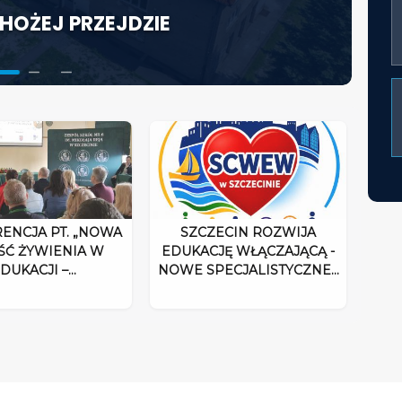
HOŻEJ PRZEJDZIE
KTORA W ŚWIETLE
ACJĘ WŁĄCZAJĄCĄ - NOWE
UM ROZPOCZYNA DZIAŁALNOŚĆ
ENCJA PT. „NOWA
SZCZECIN ROZWIJA
ŚĆ ŻYWIENIA W
EDUKACJĘ WŁĄCZAJĄCĄ -
DUKACJI –…
NOWE SPECJALISTYCZNE…