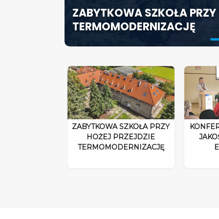
ZABYTKOWA SZKOŁA PRZY 
ODPOWIEDZIALNOŚĆ DYRE
SZCZECIN ROZWIJA EDUK
TERMOMODERNIZACJĘ
ROZPORZĄDZENIA 2026”
SPECJALISTYCZNE CENTR
ZABYTKOWA SZKOŁA PRZY
KONFER
HOŻEJ PRZEJDZIE
JAKO
TERMOMODERNIZACJĘ
E