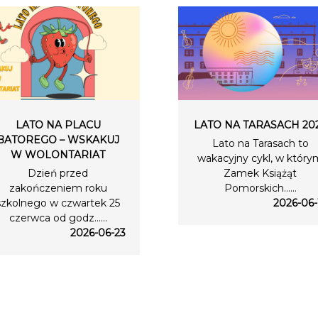
LATO NA PLACU
LATO NA TARASACH 20
BATOREGO – WSKAKUJ
Lato na Tarasach to
W WOLONTARIAT
wakacyjny cykl, w który
Dzień przed
Zamek Książąt
zakończeniem roku
Pomorskich…...
szkolnego w czwartek 25
2026-06-
czerwca od godz…...
2026-06-23