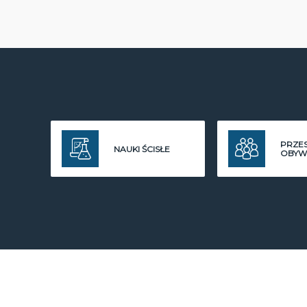
PRZE
NAUKI ŚCISŁE
OBYW