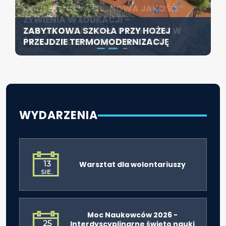
KONFERENCJA PT. „NOWA JAKOŚĆ
SZCZECIN ROZWIJA EDUKACJĘ
ŻYWIENIA W EDUKACJI –
WŁĄCZAJĄCĄ - NOWE
ZABYTKOWA SZKOŁA PRZY HOŻEJ
ODPOWIEDZIALNOŚĆ DYREKTORA W
SPECJALISTYCZNE CENTRUM
PRZEJDZIE TERMOMODERNIZACJĘ
ŚWIETLE ROZPORZĄDZENIA 2026”
ROZPOCZYNA DZIAŁALNOŚĆ
WYDARZENIA
13
Warsztat dla wolontariuszy
SIE.
Moc Naukowców 2026 -
25
Interdyscyplinarne święto nauki