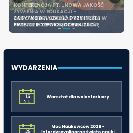
KONFERENCJA PT. „NOWA JAKOŚĆ
SZCZECIN ROZWIJA EDUKACJĘ
ŻYWIENIA W EDUKACJI –
WŁĄCZAJĄCĄ - NOWE
ZABYTKOWA SZKOŁA PRZY HOŻEJ
ODPOWIEDZIALNOŚĆ DYREKTORA W
SPECJALISTYCZNE CENTRUM
PRZEJDZIE TERMOMODERNIZACJĘ
ŚWIETLE ROZPORZĄDZENIA 2026”
ROZPOCZYNA DZIAŁALNOŚĆ
WYDARZENIA
13
Warsztat dla wolontariuszy
SIE.
Moc Naukowców 2026 -
25
Interdyscyplinarne święto nauki