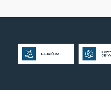
PRZE
NAUKI ŚCISŁE
OBYW