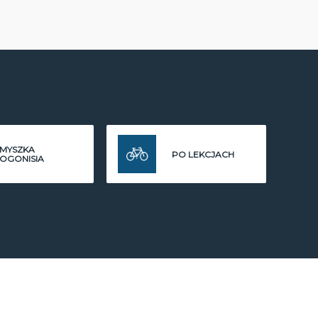
MYSZKA
PO LEKCJACH
OGONISIA