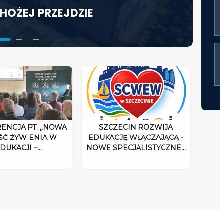
HOŻEJ PRZEJDZIE
KTORA W ŚWIETLE
ACJĘ WŁĄCZAJĄCĄ - NOWE
UM ROZPOCZYNA DZIAŁALNOŚĆ
ENCJA PT. „NOWA
SZCZECIN ROZWIJA
ŚĆ ŻYWIENIA W
EDUKACJĘ WŁĄCZAJĄCĄ -
DUKACJI –…
NOWE SPECJALISTYCZNE…