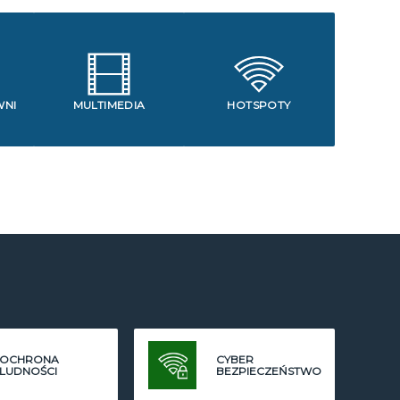
WNI
MULTIMEDIA
HOTSPOTY
OCHRONA
CYBER
LUDNOŚCI
BEZPIECZEŃSTWO