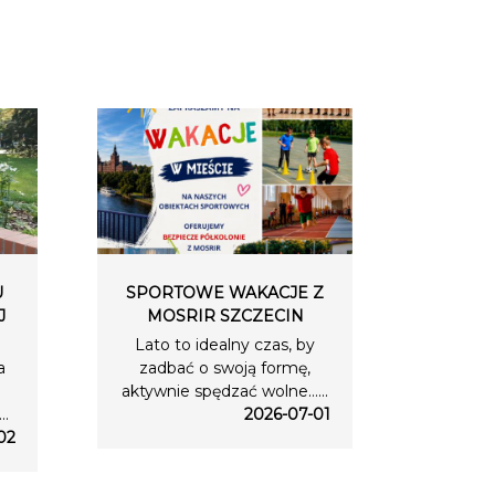
U
SPORTOWE WAKACJE Z
J
MOSRIR SZCZECIN
Lato to idealny czas, by
a
zadbać o swoją formę,
aktywnie spędzać wolne…...
..
2026-07-01
02