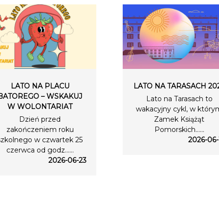
LATO NA PLACU
LATO NA TARASACH 20
BATOREGO – WSKAKUJ
Lato na Tarasach to
W WOLONTARIAT
wakacyjny cykl, w który
Dzień przed
Zamek Książąt
zakończeniem roku
Pomorskich…...
szkolnego w czwartek 25
2026-06-
czerwca od godz…...
2026-06-23