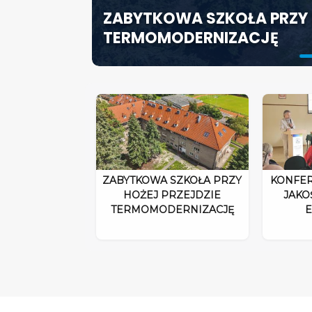
ZABYTKOWA SZKOŁA PRZY 
ODPOWIEDZIALNOŚĆ DYRE
SZCZECIN ROZWIJA EDUK
TERMOMODERNIZACJĘ
ROZPORZĄDZENIA 2026”
SPECJALISTYCZNE CENTR
ZABYTKOWA SZKOŁA PRZY
KONFER
HOŻEJ PRZEJDZIE
JAKO
TERMOMODERNIZACJĘ
E