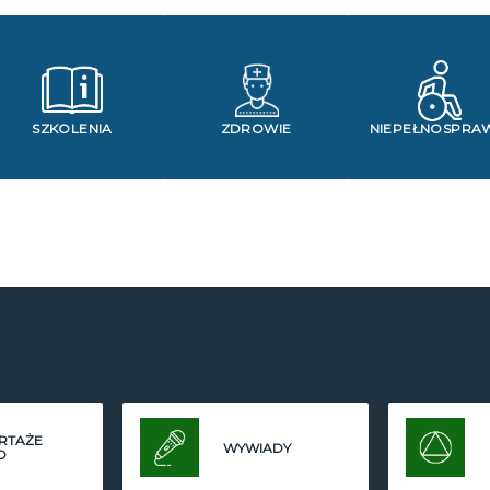
SZKOLENIA
ZDROWIE
NIEPEŁNOSPRA
RTAŻE
WYWIADY
O