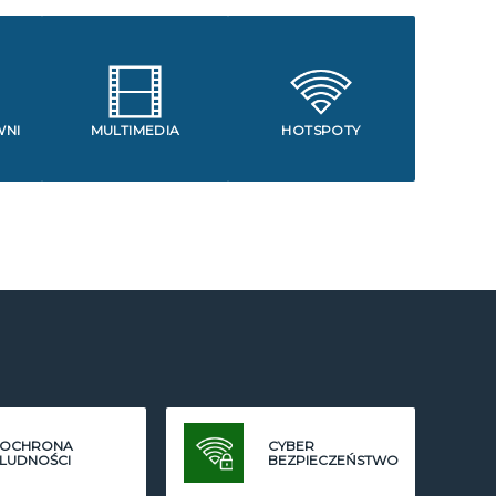
WNI
MULTIMEDIA
HOTSPOTY
OCHRONA
CYBER
LUDNOŚCI
BEZPIECZEŃSTWO