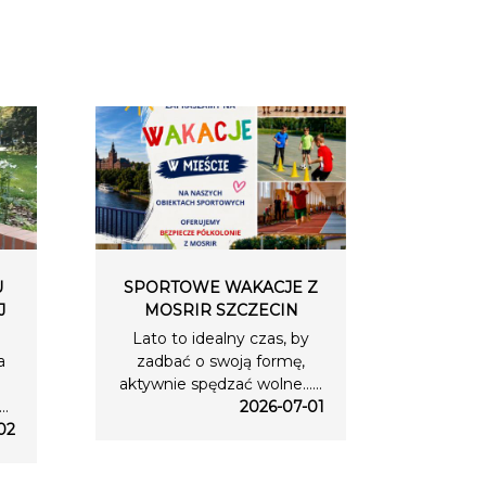
U
SPORTOWE WAKACJE Z
J
MOSRIR SZCZECIN
Lato to idealny czas, by
a
zadbać o swoją formę,
aktywnie spędzać wolne…...
..
2026-07-01
02