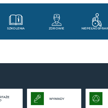
SZKOLENIA
ZDROWIE
NIEPEŁNOSPRA
RTAŻE
WYWIADY
O