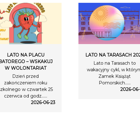
LATO NA PLACU
LATO NA TARASACH 20
BATOREGO – WSKAKUJ
Lato na Tarasach to
W WOLONTARIAT
wakacyjny cykl, w który
Dzień przed
Zamek Książąt
zakończeniem roku
Pomorskich…...
szkolnego w czwartek 25
2026-06-
czerwca od godz…...
2026-06-23