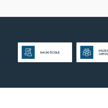
PRZE
NAUKI ŚCISŁE
OBYW