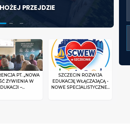
HOŻEJ PRZEJDZIE
KTORA W ŚWIETLE
ACJĘ WŁĄCZAJĄCĄ - NOWE
UM ROZPOCZYNA DZIAŁALNOŚĆ
ENCJA PT. „NOWA
SZCZECIN ROZWIJA
ŚĆ ŻYWIENIA W
EDUKACJĘ WŁĄCZAJĄCĄ -
DUKACJI –…
NOWE SPECJALISTYCZNE…