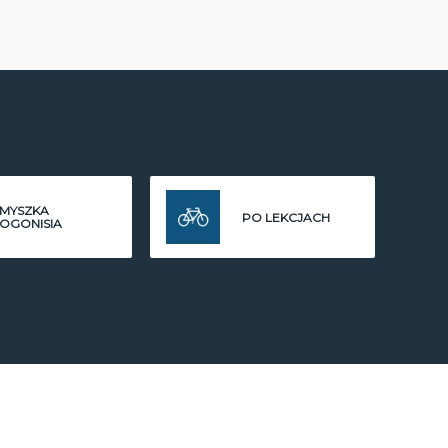
MYSZKA
PO LEKCJACH
OGONISIA