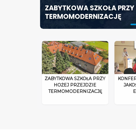
ZABYTKOWA SZKOŁA PRZY 
ODPOWIEDZIALNOŚĆ DYRE
SZCZECIN ROZWIJA EDUK
TERMOMODERNIZACJĘ
ROZPORZĄDZENIA 2026”
SPECJALISTYCZNE CENTR
ZABYTKOWA SZKOŁA PRZY
KONFER
HOŻEJ PRZEJDZIE
JAKO
TERMOMODERNIZACJĘ
E