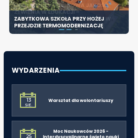
KONFERENCJA PT. „NOWA JAKOŚĆ
SZCZECIN ROZWIJA EDUKACJĘ
ŻYWIENIA W EDUKACJI –
WŁĄCZAJĄCĄ - NOWE
ZABYTKOWA SZKOŁA PRZY HOŻEJ
ODPOWIEDZIALNOŚĆ DYREKTORA W
SPECJALISTYCZNE CENTRUM
PRZEJDZIE TERMOMODERNIZACJĘ
ŚWIETLE ROZPORZĄDZENIA 2026”
ROZPOCZYNA DZIAŁALNOŚĆ
WYDARZENIA
13
Warsztat dla wolontariuszy
SIE.
Moc Naukowców 2026 -
25
Interdyscyplinarne święto nauki