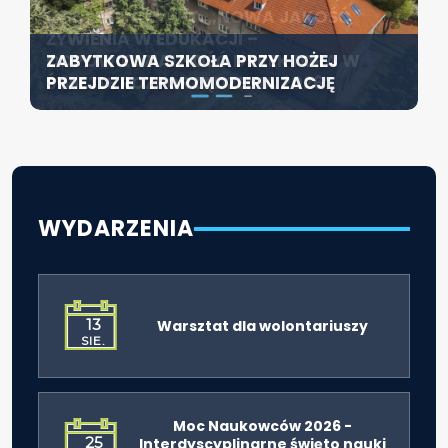
KONFERENCJA PT. „NOWA JAKOŚĆ
SZCZECIN ROZWIJA EDUKACJĘ
ŻYWIENIA W EDUKACJI –
WŁĄCZAJĄCĄ - NOWE
ZABYTKOWA SZKOŁA PRZY HOŻEJ
ODPOWIEDZIALNOŚĆ DYREKTORA W
SPECJALISTYCZNE CENTRUM
PRZEJDZIE TERMOMODERNIZACJĘ
ŚWIETLE ROZPORZĄDZENIA 2026”
ROZPOCZYNA DZIAŁALNOŚĆ
WYDARZENIA
13
Warsztat dla wolontariuszy
SIE.
Moc Naukowców 2026 -
25
Interdyscyplinarne święto nauki