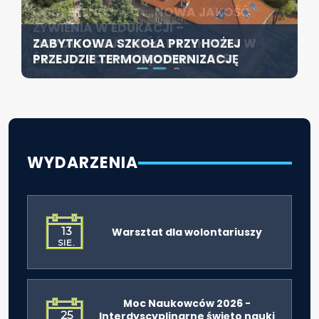
KONFERENCJA PT. „NOWA JAKOŚĆ
SZCZECIN ROZWIJA EDUKACJĘ
ŻYWIENIA W EDUKACJI –
WŁĄCZAJĄCĄ - NOWE
ZABYTKOWA SZKOŁA PRZY HOŻEJ
ODPOWIEDZIALNOŚĆ DYREKTORA W
SPECJALISTYCZNE CENTRUM
PRZEJDZIE TERMOMODERNIZACJĘ
ŚWIETLE ROZPORZĄDZENIA 2026”
ROZPOCZYNA DZIAŁALNOŚĆ
WYDARZENIA
13
Warsztat dla wolontariuszy
SIE.
Moc Naukowców 2026 -
25
Interdyscyplinarne święto nauki