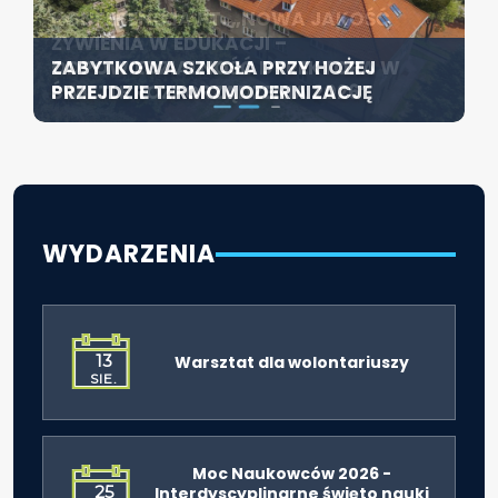
KONFERENCJA PT. „NOWA JAKOŚĆ
SZCZECIN ROZWIJA EDUKACJĘ
ŻYWIENIA W EDUKACJI –
WŁĄCZAJĄCĄ - NOWE
ZABYTKOWA SZKOŁA PRZY HOŻEJ
ODPOWIEDZIALNOŚĆ DYREKTORA W
SPECJALISTYCZNE CENTRUM
PRZEJDZIE TERMOMODERNIZACJĘ
ŚWIETLE ROZPORZĄDZENIA 2026”
ROZPOCZYNA DZIAŁALNOŚĆ
WYDARZENIA
13
Warsztat dla wolontariuszy
SIE.
Moc Naukowców 2026 -
25
Interdyscyplinarne święto nauki