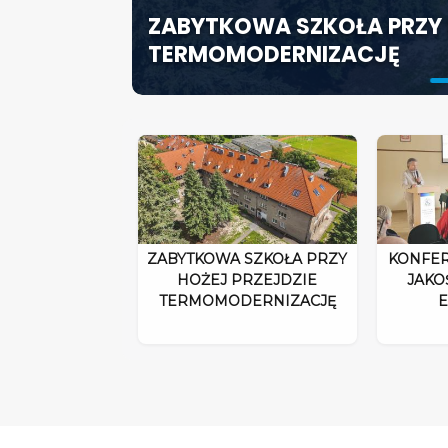
ZABYTKOWA SZKOŁA PRZY 
ODPOWIEDZIALNOŚĆ DYRE
SZCZECIN ROZWIJA EDUK
TERMOMODERNIZACJĘ
ROZPORZĄDZENIA 2026”
SPECJALISTYCZNE CENTR
ZABYTKOWA SZKOŁA PRZY
KONFER
HOŻEJ PRZEJDZIE
JAKO
TERMOMODERNIZACJĘ
E