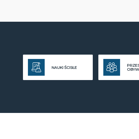
PRZE
NAUKI ŚCISŁE
OBYW