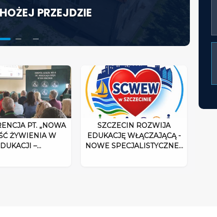
HOŻEJ PRZEJDZIE
KTORA W ŚWIETLE
ACJĘ WŁĄCZAJĄCĄ - NOWE
UM ROZPOCZYNA DZIAŁALNOŚĆ
ENCJA PT. „NOWA
SZCZECIN ROZWIJA
ŚĆ ŻYWIENIA W
EDUKACJĘ WŁĄCZAJĄCĄ -
DUKACJI –…
NOWE SPECJALISTYCZNE…