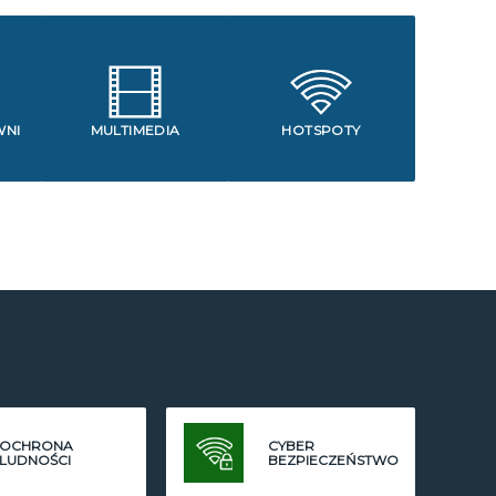
WNI
MULTIMEDIA
HOTSPOTY
OCHRONA
CYBER
LUDNOŚCI
BEZPIECZEŃSTWO