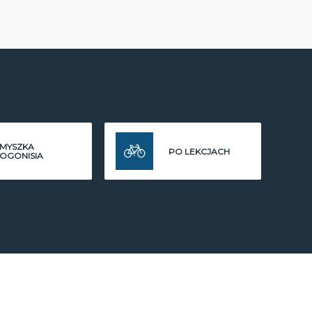
MYSZKA
PO LEKCJACH
OGONISIA