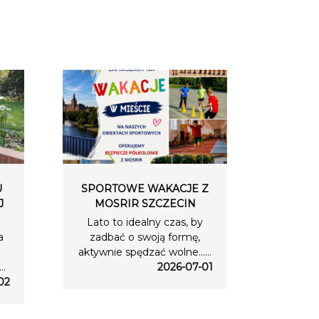
U
SPORTOWE WAKACJE Z
J
MOSRIR SZCZECIN
Lato to idealny czas, by
a
zadbać o swoją formę,
aktywnie spędzać wolne…...
..
2026-07-01
02