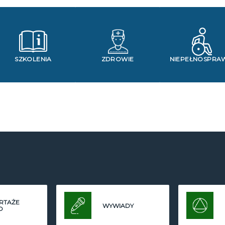
SZKOLENIA
ZDROWIE
NIEPEŁNOSPRA
RTAŻE
WYWIADY
O