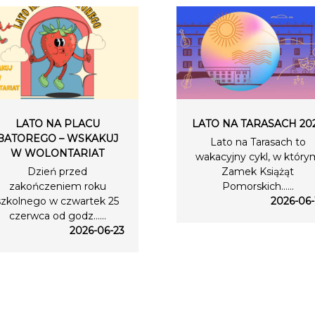
LATO NA PLACU
LATO NA TARASACH 20
BATOREGO – WSKAKUJ
Lato na Tarasach to
W WOLONTARIAT
wakacyjny cykl, w który
Dzień przed
Zamek Książąt
zakończeniem roku
Pomorskich…...
szkolnego w czwartek 25
2026-06-
czerwca od godz…...
2026-06-23