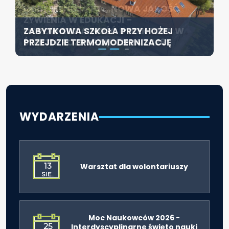
KONFERENCJA PT. „NOWA JAKOŚĆ
SZCZECIN ROZWIJA EDUKACJĘ
ŻYWIENIA W EDUKACJI –
WŁĄCZAJĄCĄ - NOWE
ZABYTKOWA SZKOŁA PRZY HOŻEJ
ODPOWIEDZIALNOŚĆ DYREKTORA W
SPECJALISTYCZNE CENTRUM
PRZEJDZIE TERMOMODERNIZACJĘ
ŚWIETLE ROZPORZĄDZENIA 2026”
ROZPOCZYNA DZIAŁALNOŚĆ
WYDARZENIA
13
Warsztat dla wolontariuszy
SIE.
Moc Naukowców 2026 -
25
Interdyscyplinarne święto nauki